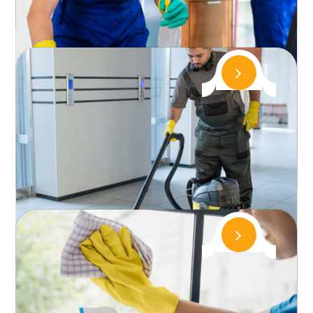
Zara Temizlik, Beykoz temizlik konusunda
deneyimli ekibiyle çalışmaktadır. B...
Pendik Temizlik Şirketi
Pendik bölgesinde temizlik hizmetleri sunan
Zara Temizlik, Pendik temizlik konusunda
deneyimli ekibiyle çalışmaktadır. P...
Kadıköy Temizlik Şirketi
Kadıköy bölgesinde profesyonel temizlik