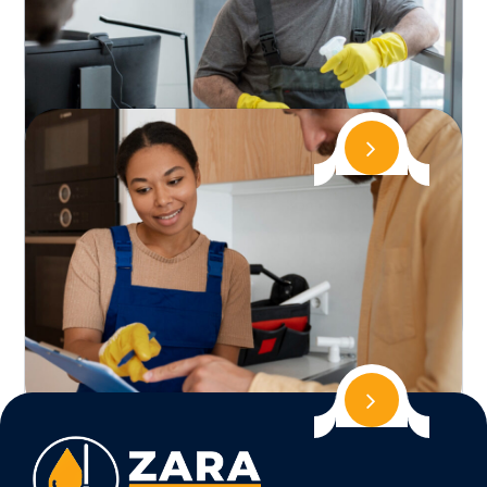
Tuzla bölgesinde temizlik hizmetleri sunan Zara
Temizlik, Tuzla temizlik konusunda profesyonel
ekibiyle çalışmaktadır. T...
Ümraniye Temizlik Firması
Ümraniye bölgesinde temizlik hizmetleri sunan
Zara Temizlik, Ümraniye temizlik konusunda
profesyonel ekibiyle çalışmakta...
Ataşehir Temizlik Şirketi