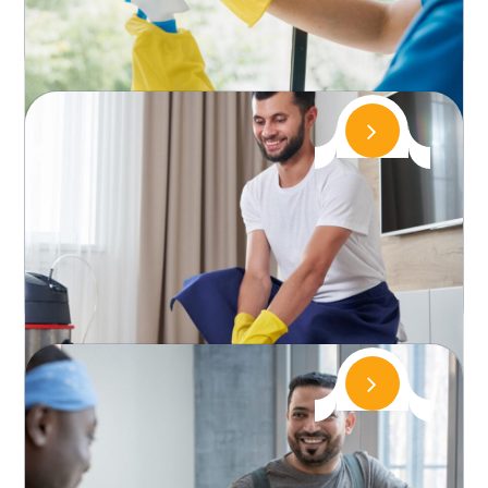
çözümleri sunan Zara Temizlik, Kadıköy temizlik
konusunda uzman kadrosuyla hizme...
Maltepe Temizlik Firması
Maltepe bölgesinde profesyonel temizlik
çözümleri sunan Zara Temizlik, Maltepe temizlik
konusunda uzman kadrosuyla hizme...
Tuzla Temizlik Şirketi