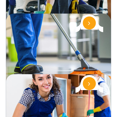
Üsküdar Temizlik Şirketi
Üsküdar bölgesinde profesyonel temizlik
hizmetleri sunan Zara Temizlik, Üsküdar temizlik
konusunda uzman ekibiyle hizmet...
Beykoz Temizlik Firması
Beykoz bölgesinde temizlik hizmetleri sunan