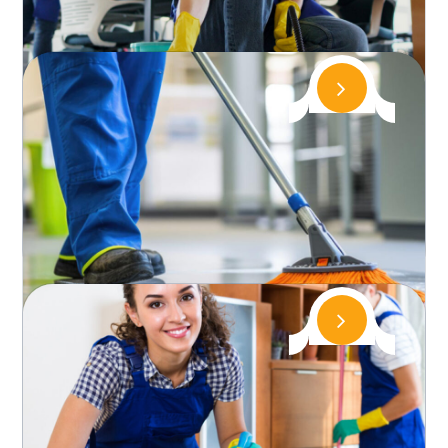
Şişli Temizlik Şirketi
Şişli Temizlik Şirketi ile Düzenli ve Hijyenik Yaşam
Alanları İstanbul’un iş ve yaşam merkezlerinden
biri olan Şişl...
Bakırköy Temizlik Şirketi
Bakırköy Temizlik Şirketi ile Güvenli ve Hijyenik