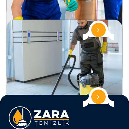
Hizmet Yoğun yerleşimi ve hareketli yaşam
tarzıyla Bakırköy, düze...
Sarıyer Temizlik Şirketi
Sarıyer Temizlik Şirketi ile Ferah ve Düzenli
Yaşam Alanları İstanbul’un doğal yapısı ve geniş
yerleşimiyle bilinen...
Fatih Temizlik Şirketi
Fatih Temizlik Şirketi ile Profesyonel ve Güvenli