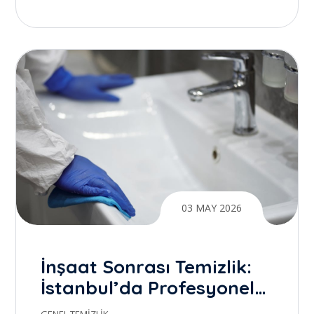
Yaratmak
03 MAY 2026
İnşaat Sonrası Temizlik:
İstanbul’da Profesyonel
Temizlik ile Gerçek Farkı