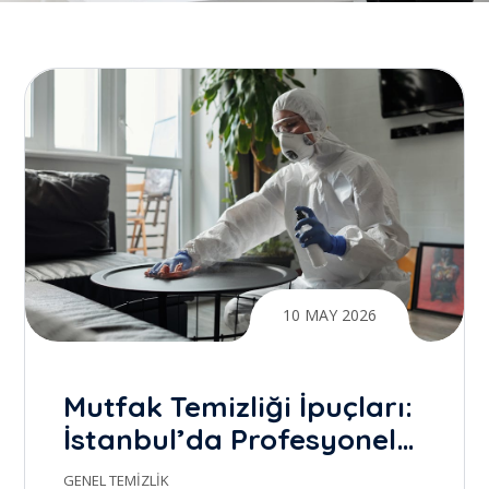
10 MAY 2026
Mutfak Temizliği İpuçları:
İstanbul’da Profesyonel
Temizlik ile Gerçek Farkı
GENEL TEMIZLIK