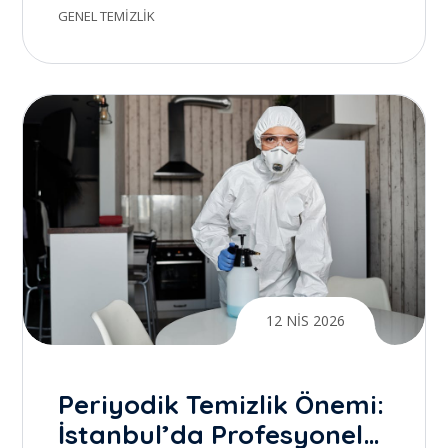
Temizlik ile Gerçek Farkı
GENEL TEMIZLIK
Yaratmak
12 NIS 2026
Periyodik Temizlik Önemi:
İstanbul’da Profesyonel