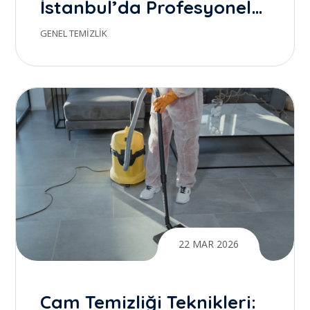
İstanbul’da Profesyonel
Temizlik ile Gerçek Farkı
GENEL TEMIZLIK
Yaratmak
22 MAR 2026
Cam Temizliği Teknikleri: