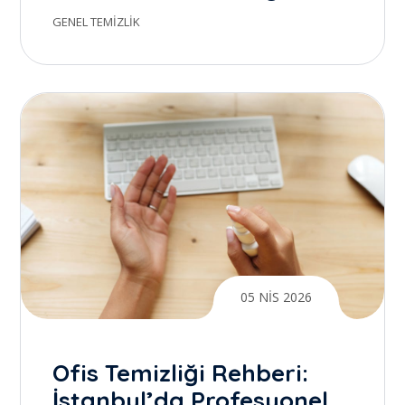
Temizlik ile Gerçek Farkı
GENEL TEMIZLIK
Yaratmak
05 NIS 2026
Ofis Temizliği Rehberi:
İstanbul’da Profesyonel