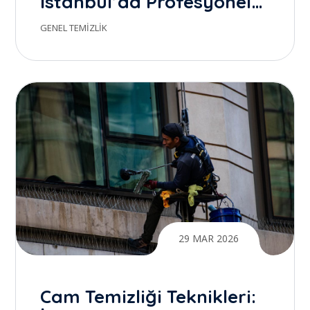
İstanbul’da Profesyonel
Temizlik ile Gerçek Farkı
GENEL TEMIZLIK
Yaratmak
29 MAR 2026
Cam Temizliği Teknikleri: