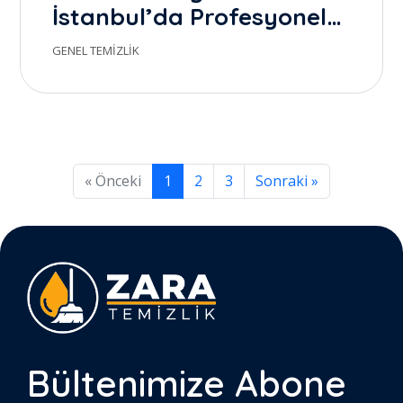
İstanbul’da Profesyonel
Temizlik ile Gerçek Farkı
GENEL TEMIZLIK
Yaratmak
(mevcut)
« Önceki
1
2
3
Sonraki »
Bültenimize
Abone