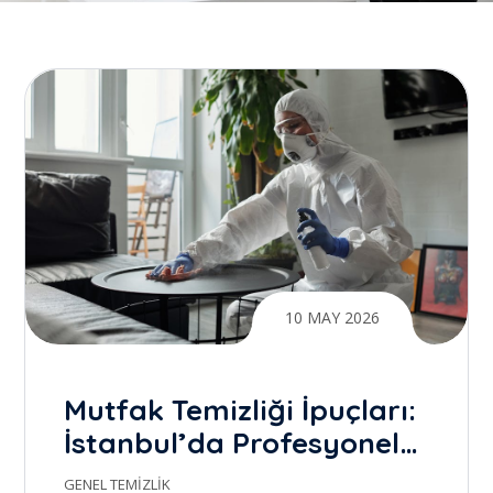
10 MAY 2026
Mutfak Temizliği İpuçları:
İstanbul’da Profesyonel
Temizlik ile Gerçek Farkı
GENEL TEMIZLIK