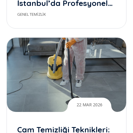
İstanbul’da Profesyonel
Temizlik ile Gerçek Farkı
GENEL TEMIZLIK
Yaratmak
22 MAR 2026
Cam Temizliği Teknikleri: