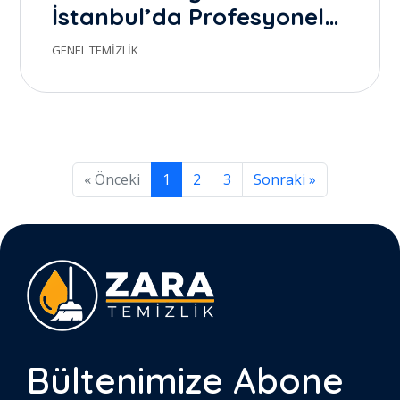
İstanbul’da Profesyonel
Temizlik ile Gerçek Farkı
GENEL TEMIZLIK
Yaratmak
(mevcut)
« Önceki
1
2
3
Sonraki »
Bültenimize
Abone