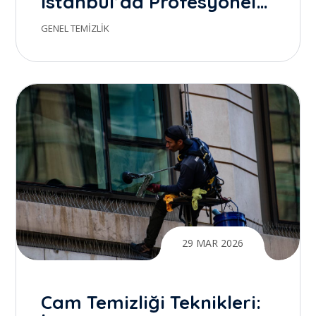
İstanbul’da Profesyonel
Temizlik ile Gerçek Farkı
GENEL TEMIZLIK
Yaratmak
29 MAR 2026
Cam Temizliği Teknikleri: