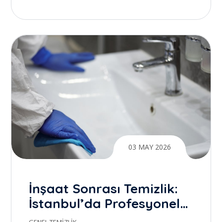
Yaratmak
03 MAY 2026
İnşaat Sonrası Temizlik:
İstanbul’da Profesyonel
Temizlik ile Gerçek Farkı