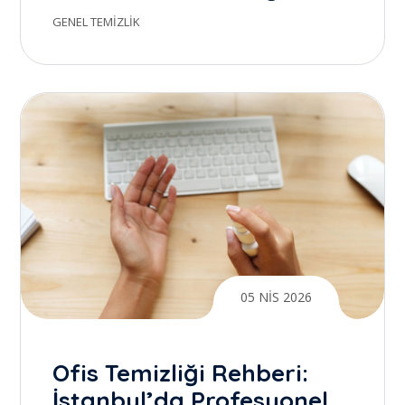
Temizlik ile Gerçek Farkı
GENEL TEMIZLIK
Yaratmak
05 NIS 2026
Ofis Temizliği Rehberi:
İstanbul’da Profesyonel