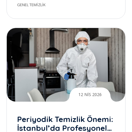
Temizlik ile Gerçek Farkı
GENEL TEMIZLIK
Yaratmak
12 NIS 2026
Periyodik Temizlik Önemi:
İstanbul’da Profesyonel